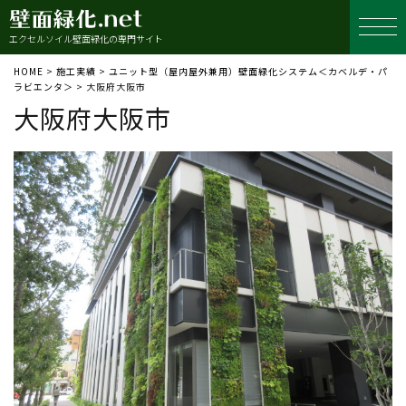
エクセルソイル壁面緑化の専門サイト
HOME
>
施工実績
>
ユニット型（屋内屋外兼用）壁面緑化システム＜カベルデ・パ
ラビエンタ＞
>
大阪府大阪市
大阪府大阪市