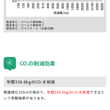
吸音率①：カベルデ植物無し
吸音率②：カベルデ植物有り
吸音率③：ガラスウール（比較対象）
④
CO
の削減効果
2
年間336.6kgのCO
を削減
2
壁面緑化100㎡の場合で、
年間336.6kgのCO
を削減
できると
2
いう実験結果があります。