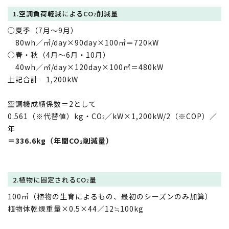
1.空調負荷軽減によるCO
削減量
2
○夏季（7月～9月）
80wh／㎡/day×90day×100㎡＝720kW
○春・秋（4月～6月・10月）
40wh／㎡/day×120day×100㎡＝480kW
上記合計 1,200kW
空調機成績係数＝2として
0.561（※代替値）kg・CO
／kW×1,200kW/2（※COP）／
2
年
＝336.6kg（年間CO
削減量）
2
2.植物に固定されるCO
量
2
100㎡（植物の生育によるもの、最初のシーズンのみ加算）
植物体乾燥重量×0.5×44／12≒100kg