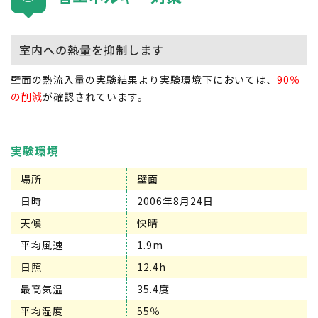
室内への熱量を抑制します
壁面の熱流入量の実験結果より実験環境下においては、
90％
の削減
が確認されています。
実験環境
場所
壁面
日時
2006年8月24日
天候
快晴
平均風速
1.9m
日照
12.4h
最高気温
35.4度
平均湿度
55％