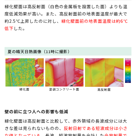
緑化壁面は高反射面（白色の金属板を設置した面）よりも温
度低減効果が高い。また、高反射面前の地表面温度が最大で
約2.5℃上昇したのに対し、
緑化壁面前の地表面温度は約6℃
低下
した。
夏の晴天日熱画像（11時に撮影）
緑化面
塗装コンクリート面
高反射面
壁の前に立つ人への影響も低減
緑化壁面は高反射面と比較して、赤外領域の長波成分には大
きな差は見られないものの、
反射日射である短波成分は小さ
な値となっている
。長波、短波放射量を合計した
全放射量で