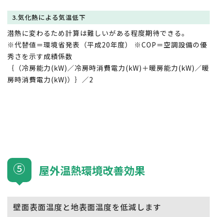
3.気化熱による気温低下
潜熱に変わるため計算は難しいがある程度期待できる。
※代替値＝環境省発表（平成20年度） ※COP＝空調設備の優
秀さを示す成績係数
｛（冷房能力(kW)／冷房時消費電力(kW)＋暖房能力(kW)／暖
房時消費電力(kW)）｝／2
⑤
屋外温熱環境改善効果
壁面表面温度と地表面温度を低減します