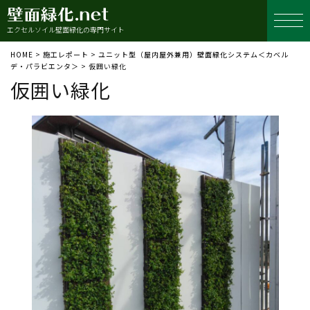
エクセルソイル壁面緑化の専門サイト
HOME
>
施工レポート
>
ユニット型（屋内屋外兼用）壁面緑化システム＜カベル
デ・パラビエンタ＞
>
仮囲い緑化
仮囲い緑化