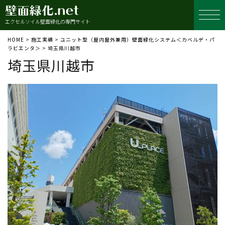
エクセルソイル壁面緑化の専門サイト
HOME
>
施工実績
>
ユニット型（屋内屋外兼用）壁面緑化システム＜カベルデ・パ
ラビエンタ＞
>
埼玉県川越市
埼玉県川越市